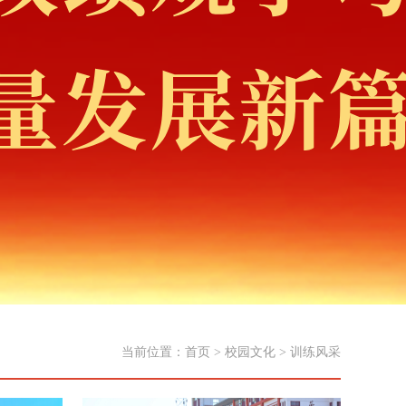
当前位置：
首页
>
校园文化
>
训练风采