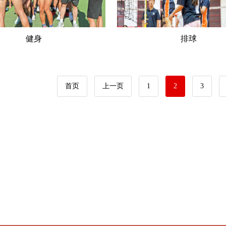
健身
排球
首页
上一页
1
2
3