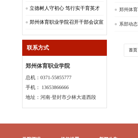
（理论组）圆满落幕！
立德树人守初心 笃行实干育英才
郑州体育
｜我校召开2025-2026-第2学期学
郑州体育职业学院召开干部会议宣
系部动态
生工作汇报暨表彰大会
布新任党委书记任职决定
联系方式
首页
郑州体育职业学院
总机：0371-55855777
手机： 13653866666
地址：河南·登封市少林大道西段