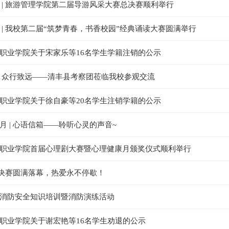
 | 旅游管理学院第二届导游风采大赛总决赛顺利举行
 | 我校第二届“筑梦青春，书香校园”经典诵读大赛圆满举行
职业学院关于宋家乐等16名学生学籍注销的公示
 众行致远——清丰县考察团莅临我校参观交流
职业学院关于徐自豪等20名学生注销学籍的公示
月 | 心语信箱——聆听心灵的声音~
职业学院首届心理剧大赛暨心理健康月颁奖仪式顺利举行
| 决赛圆满落幕，热爱永不停歇！
1
2
3
消防安全知识培训暨消防演练活动
职业学院关于谢宏艳等16名学生劝退的公示