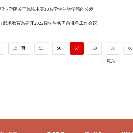
职业学院关于陈铁木等10名学生注销学籍的公示
 | 武术教育系召开2022级学生实习前准备工作会议
上一页
55
56
57
58
59
60
尾页