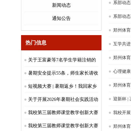
系部动态
新闻动态
系部动态
通知公告
郑州体育
热门信息
互学共进
郑州体育
关于王富豪等7名学生学籍注销的
心理健康
公示
暑期安全提示55条，师生家长请收
郑州体育
好！
短视频大赛 | 暑期返乡！我回家乡
为郑体打call
迎新杯 
关于开展2026年暑期社会实践活动
的通知
我校第三届教师课堂教学创新大赛
我校开展
（体育技能组）圆满落幕！
我校第三届教师课堂教学创新大赛
郑州体育